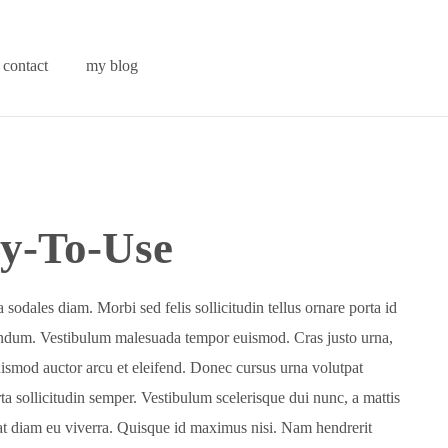
contact
my blog
sy-To-Use
 sodales diam. Morbi sed felis sollicitudin tellus ornare porta id
ndum. Vestibulum malesuada tempor euismod. Cras justo urna,
 euismod auctor arcu et eleifend. Donec cursus urna volutpat
a sollicitudin semper. Vestibulum scelerisque dui nunc, a mattis
t diam eu viverra. Quisque id maximus nisi. Nam hendrerit