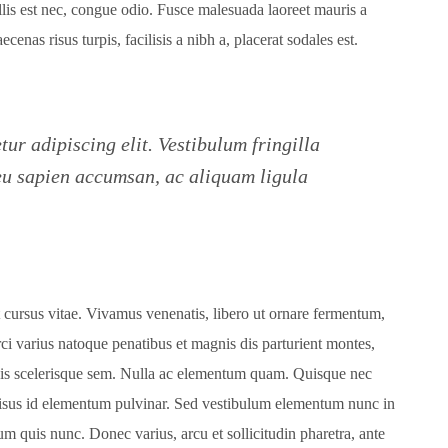
ollis est nec, congue odio. Fusce malesuada laoreet mauris a
ecenas risus turpis, facilisis a nibh a, placerat sodales est.
ur adipiscing elit. Vestibulum fringilla
 eu sapien accumsan, ac aliquam ligula
t cursus vitae. Vivamus venenatis, libero ut ornare fermentum,
rci varius natoque penatibus et magnis dis parturient montes,
quis scelerisque sem. Nulla ac elementum quam. Quisque nec
sus id elementum pulvinar. Sed vestibulum elementum nunc in
dum quis nunc. Donec varius, arcu et sollicitudin pharetra, ante